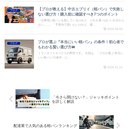
【プロが教える】中古エブリイ（軽バン）で失敗し
ブログ
ない選び方！購入前に確認すべき7つのポイント
「仕事用に軽バンを探しているけれど、どれを選べばいいか分から
ない……」「予算内で買いたいけれど、購...
2026.08.06
プロが選ぶ『本当にいい軽バン』の条件！初心者で
ブログ
もわかる賢い選び方🚐
ミラノオートサービスの野田です。 今回は、「プロが選ぶ“本当に
いい軽バン”の条件」に...
2026.01.21
「今さら聞けない？」ジャッキポイント
を詳しく解説
配達業で人気のある軽バンランキング