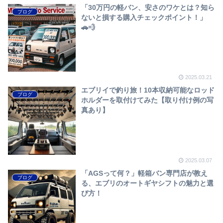
「30万円の軽バン、安さのワケとは？知ら
ブログ
ないと損する購入チェックポイント！」
🚗💨
2025.03.21
エブリイで釣り旅！10本収納可能なロッド
ブログ
ホルダーを取付けてみた【取り付け例の写
真あり】
2025.03.07
「AGSって何？」軽箱バン専門店が教え
ブログ
る、エブリのオートギヤシフトの魅力と選
び方！