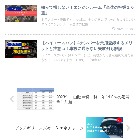
知って損しない！エンジンルーム「全体の把握１０
ブログ
選」
ミラノオート野田です。今回は、全くの素人でも分かるようにカン
タンにエンジンルーム全体の把握...
2026.02.15
【ハイエースバン】4ナンバーを乗用登録するメリ
ブログ
ットと注意点！車検に通らない失敗例も解説
ハイエースのバン（4ナンバー）は、荷物がたくさん積めて見た目
もかっこいいですよね。しかし、「毎年や...
2023年 自動車税一覧 年14.6％の延滞
金に注意
ブッチギリ！スズキ S-エネチャージ